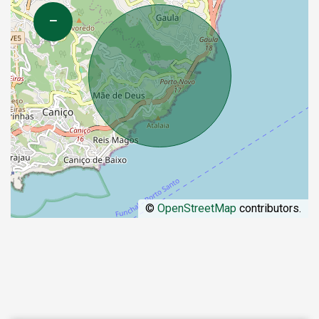
−
©
OpenStreetMap
contributors.